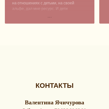
на отношениях с детьми, на своей
альфе, дал мне ресурс. И дети
отреагировали сразу — меньше
ссорятся, у них как будто больше сил
на заботу друг о друге появилось.
Спасибо всем участникам! Ценно было
читать все комментарии, приятно
общаться на одном языке!
Валентина, благодарю, что Вы так щедро
делитесь практическими идеями! Можно
быть подкованным в теории,
а на практику многие вещи сложно
переложить, и Ваш марафон очень
КОНТАКТЫ
помогает в этом.
Огромное спасибо за обратную связь,
Ваше время и включённость!
Валентина Ячичурова