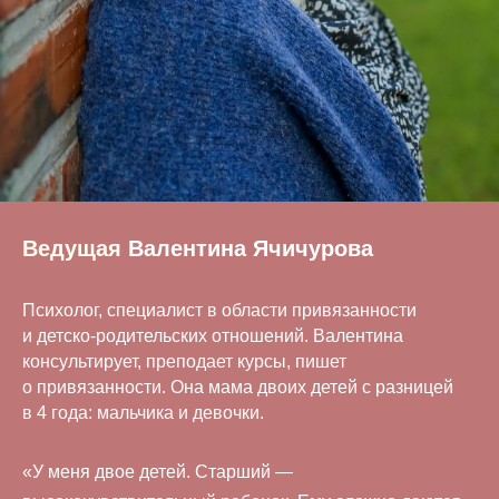
Ведущая
Валентина Ячичурова
Психолог, специалист в области привязанности
и детско-родительских отношений. Валентина
консультирует, преподает курсы, пишет
о привязанности. Она мама двоих детей с разницей
в 4 года: мальчика и девочки.
«У меня двое детей. Старший —