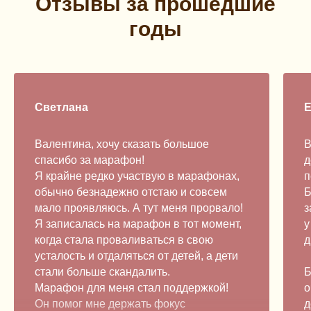
От зывы за прошедшие
годы
Светлана
Е
Валентина, хочу сказать большое
В
спасибо за марафон!
д
Я крайне редко участвую в марафонах,
п
обычно безнадежно отстаю и совсем
Б
мало проявляюсь. А тут меня прорвало!
з
Я записалась на марафон в тот момент,
у
когда стала проваливаться в свою
д
усталость и отдаляться от детей, а дети
стали больше скандалить.
Б
Марафон для меня стал поддержкой!
о
Он помог мне держать фокус
д